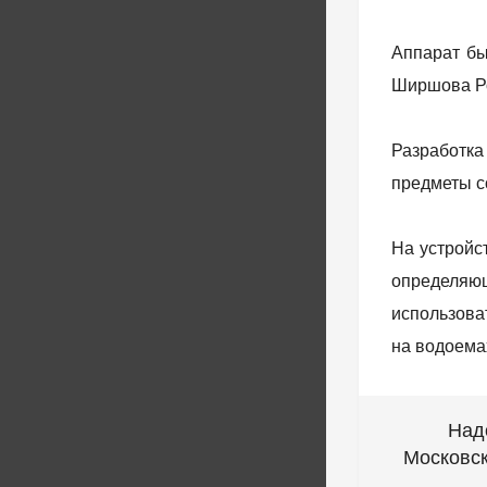
Аппарат бы
Ширшова Рос
Разработка
предметы со
На устройс
определяющ
использов
на водоема
Над
Московск