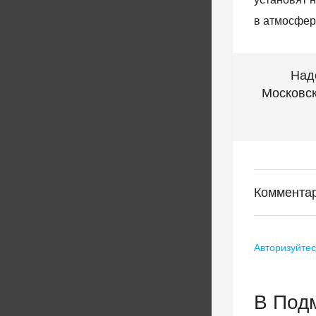
в атмосфер
Над
Московск
Комментар
Авторизуйтес
В Под