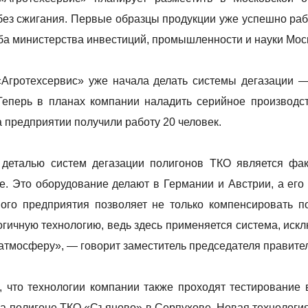
без сжигания. Первые образцы продукции уже успешно раб
ба министерства инвестиций, промышленности и науки Моск
Агротехсервис» уже начала делать системы дегазации 
Теперь в планах компании наладить серийное производст
а предприятии получили работу 20 человек.
деталью систем дегазации полигонов ТКО является фак
е. Это оборудование делают в Германии и Австрии, а его
ого предприятия позволяет не только компенсировать по
огичную технологию, ведь здесь применяется система, и
атмосферу», — говорит заместитель председателя правите
, что технологии компании также проходят тестирование
на полигоне ТКО «Съяново» в Серпухове. Новая технологи