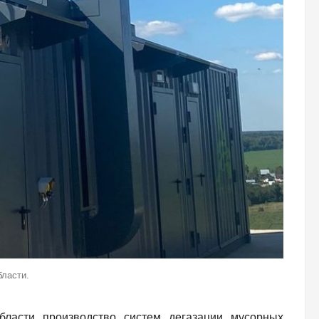
бласти.
бласти производство систем дегазации мусорных