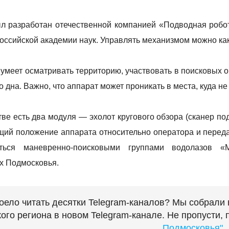
л разработан отечественной компанией «Подводная робот
сийской академии наук. Управлять механизмом можно как с 
 умеет осматривать территорию, участвовать в поисковых 
 дна. Важно, что аппарат может проникать в места, куда не
тве есть два модуля — эхолот кругового обзора (сканер п
ий положение аппарата относительно оператора и переда
аться маневренно-поисковыми группами водолазов 
х Подмосковья.
оело читать десятки Telegram-каналов? Мы собрали
ого региона в новом Telegram-канале. Не пропусти,
Подмосковья"
.