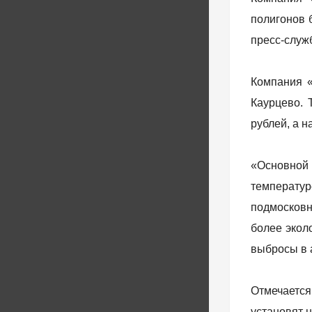
полигонов 
пресс-служ
Компания «
Каурцево. 
рублей, а н
«Основной 
температур
подмосковн
более экол
выбросы в 
Отмечается
установят 