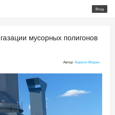
Вход
егазации мусорных полигонов
Автор:
Кирилл Морин