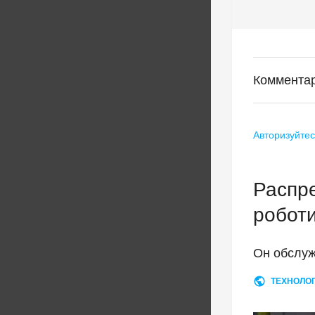
Комментар
Авторизуйтес
Распр
робот
Он обслуж
ТЕХНОЛО