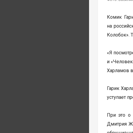
Комик Гар
на российс
Колобок». 
«Я посмотр
и «Человека
Харламов в
Гарик Харл
уступает п
При это о
Дмитрия Жу
обрушившая