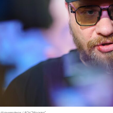
 Кузьмичёнок / АГН "Москва"