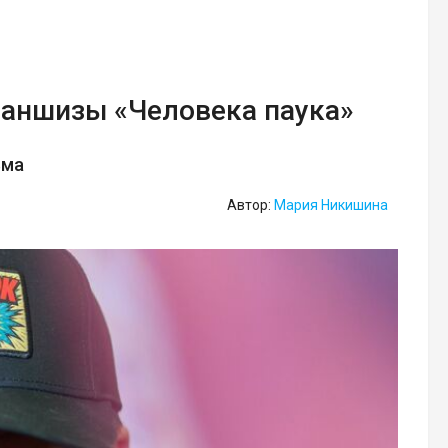
раншизы «Человека паука»
ьма
Автор:
Мария Никишина