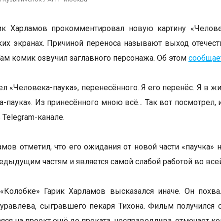
ик Харламов прокомментировал новую картину «Челове
ких экранах. Причиной переноса называют выход отечес
Там комик озвучил заглавного персонажа. Об этом
сообщае
ел «Человека-паука», перенесённого. Я его перенёс. Я в ж
-паука». Из принесённого мною всё... Так вот посмотрел, 
 Telegram-канале.
амов отметил, что его ожидания от новой части «паучка»
редыдущим частям и является самой слабой работой во всей
 «Колобке» Гарик Харламов высказался иначе. Он похв
равлёва, сыгравшего пекаря Тихона. Фильм получился 
ся на проект ещё до проката, несправедлива, отмечает ко