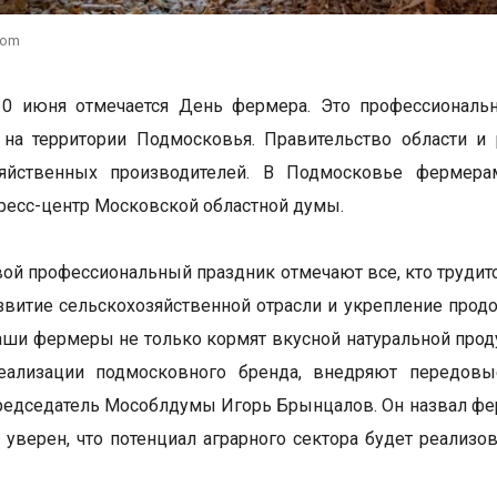
com
10 июня отмечается День фермера. Это профессиональ
х на территории Подмосковья. Правительство области 
зяйственных производителей. В Подмосковье фермера
ресс-центр Московской областной думы.
вой профессиональный праздник отмечают все, кто трудитс
звитие сельскохозяйственной отрасли и укрепление прод
аши фермеры не только кормят вкусной натуральной прод
еализации подмосковного бренда, внедряют передовые
редседатель Мособлдумы Игорь Брынцалов. Он назвал фер
уверен, что потенциал аграрного сектора будет реализов