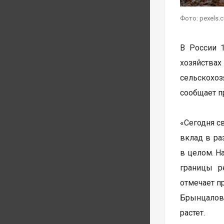
Фото: pexels.
В России 
хозяйства
сельскохо
сообщает п
«Сегодня с
вклад в ра
в целом. Н
границы р
отмечает п
Брынцалов 
растет.