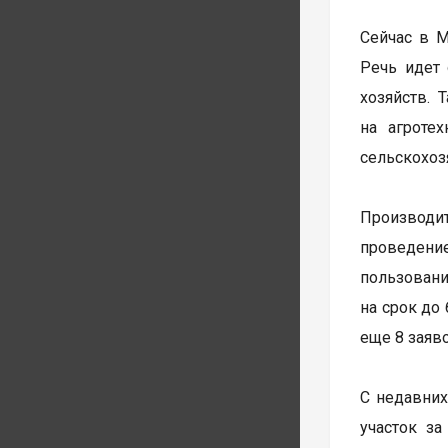
Сейчас в 
Речь идет 
хозяйств. 
на агроте
сельскохоз
Производит
проведени
пользовани
на срок до
еще 8 заяв
С недавних
участок з