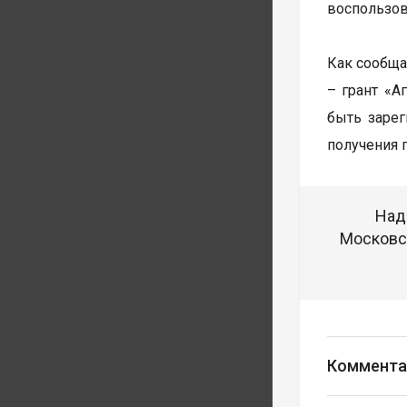
воспользов
Как сообща
– грант «А
быть зарег
получения 
Над
Московск
Коммента