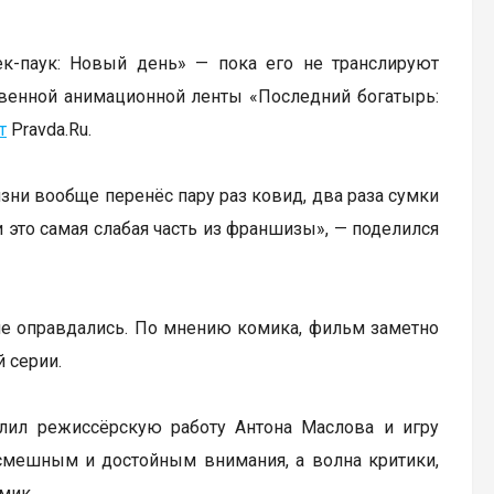
к-паук: Новый день» — пока его не транслируют
твенной анимационной ленты «Последний богатырь:
т
Pravda.Ru.
изни вообще перенёс пару раз ковид, два раза сумки
и это самая слабая часть из франшизы», — поделился
 не оправдались. По мнению комика, фильм заметно
 серии.
алил режиссёрскую работу Антона Маслова и игру
смешным и достойным внимания, а волна критики,
мик.