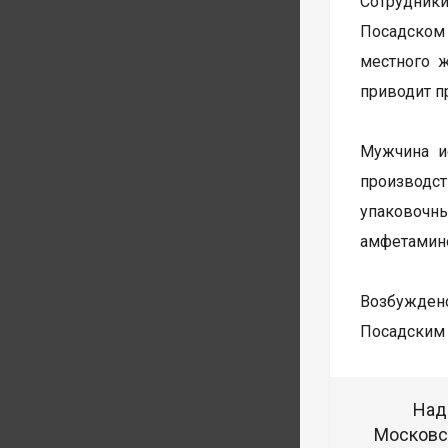
Сотрудник
Посадском
местного 
приводит п
Мужчина и
производст
упаковочн
амфетамин
Возбуждено
Посадским 
Над
Московск