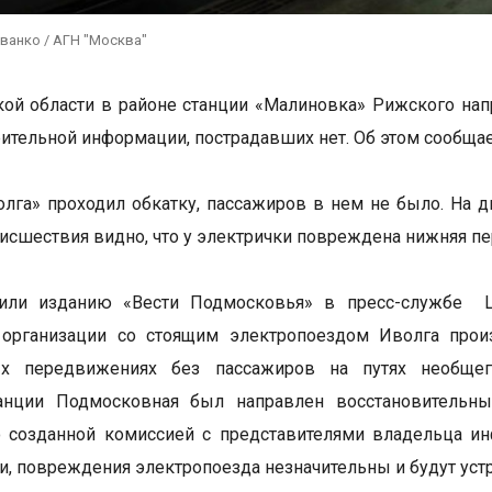
ванко / АГН "Москва"
ой области в районе станции «Малиновка» Рижского напр
ительной информации, пострадавших нет. Об этом сообщае
лга» проходил обкатку, пассажиров в нем не было. На 
оисшествия видно, что у электрички повреждена нижняя пе
или изданию «Вести Подмосковья» в пресс-службе Ц
 организации со стоящим электропоездом Иволга прои
х передвижениях без пассажиров на путях необще
танции Подмосковная был направлен восстановительн
 созданной комиссией с представителями владельца ин
, повреждения электропоезда незначительны и будут устр