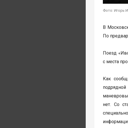
Фото: Игорь И
В Московск
По предвар
Поезд «Иво
с места пр
Как сообщ
подрядной
маневровы
нет. Со с
специально
информации