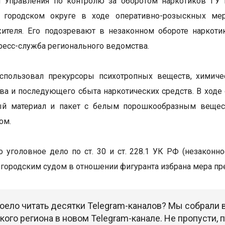
и Управления по контролю за оборотом наркотиков ГУ
 городском округе в ходе оперативно-розыскных мер
жителя. Его подозревают в незаконном обороте наркот
ресс-служба регионального ведомства.
спользовал прекурсоры психотропных веществ, химиче
ва и последующего сбыта наркотических средств. В ходе
ый материал и пакет с белым порошкообразным веществ
ом.
 уголовное дело по ст. 30 и ст. 228.1 УК РФ (незаконн
городским судом в отношении фигуранта избрана мера пре
оело читать десятки Telegram-каналов? Мы собрали
ого региона в новом Telegram-канале. Не пропусти,