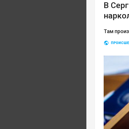
В Сер
нарко
Там прои
ПРОИСШЕ