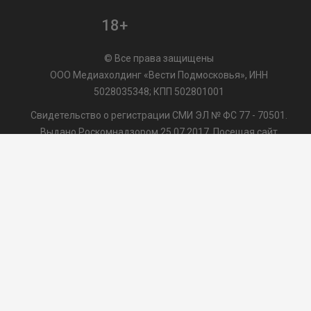
18+
© Все права защищены
ООО Медиахолдинг «Вести Подмосковья», ИНН
5028035348; КПП 502801001
Свидетельство о регистрации СМИ ЭЛ № ФС 77 - 70501.
Выдано Роскомнадзором 25.07.2017. Посещая сайт
vmo24.ru, Вы даете согласие на обработку файлов cookie,
сбор которых осуществляется ООО Медиахолдинг «Вести
Подмосковья» на условиях
Пользовательского
соглашения
обработки файлов cookie. ООО "ВП" также
может использовать указанные данные для их
последующей обработки системами Яндекс.Метрика и
др., которая осуществляется с целью функционирования
сайта vmo24.ru.
/var/www/www-root/data/www/vmo24.ru/template_footer.php