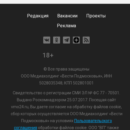
Редакция
Вакансии
Проекты
Реклама
18+
© Все права защищены
ООО Медиахолдинг «Вести Подмосковья», ИНН
5028035348; КПП 502801001
Свидетельство о регистрации СМИ ЭЛ № ФС 77 - 70501.
Выдано Роскомнадзором 25.07.2017. Посещая сайт
vmo24.ru, Вы даете согласие на обработку файлов cookie,
сбор которых осуществляется ООО Медиахолдинг «Вести
Подмосковья» на условиях
Пользовательского
соглашения
обработки файлов cookie. ООО "ВП" также