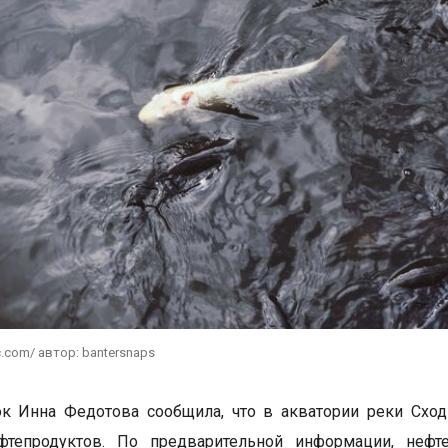
c.com/ автор: bantersnaps
к Инна Федотова сообщила, что в акватории реки Сход
фтепродуктов. По предварительной информации, неф