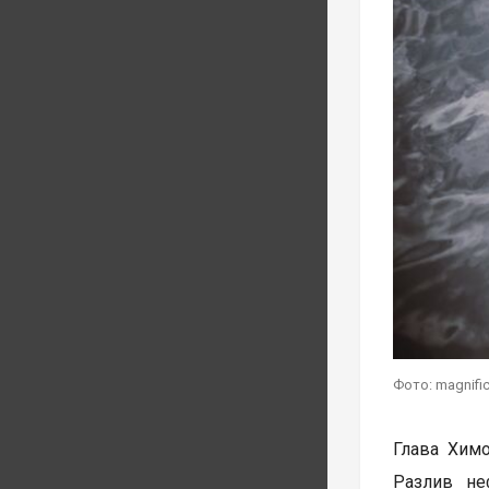
Фото: magnifi
Глава Химо
Разлив не