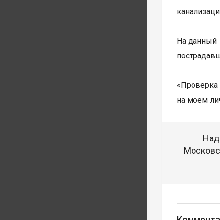
канализаци
На данный 
пострадавш
«Проверка
на моем ли
Над
Московск
Коммента