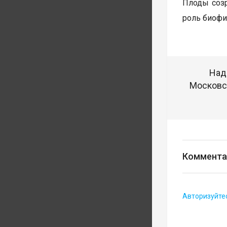
Плоды созр
роль биофи
Над
Московск
Коммента
Авторизуйте