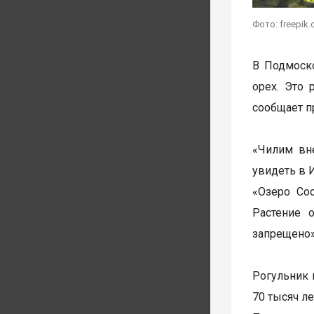
Фото: freepik
В Подмоско
орех. Это 
сообщает п
«Чилим вн
увидеть в 
«Озеро Со
Растение 
запрещено»
Рогульник 
70 тысяч ле