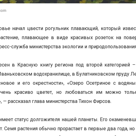
.com
вье начал цвести рогульник плавающий, который извес
растение, плавающее в виде красивых розеток на пове
ресс-служба министерства экологии и природопользования
есен в Красную книгу региона под второй категорией 
Иваньковском водохранилище, в Булатниковском пруду Лен
сновое и его окрестности», «Озеро Осетриное с водян
очень красиво цветет, но любоваться им можно тольк
, — рассказал глава министерства Тихон Фирсов.
имеет статус долгожителя нашей планеты. Его окаменевш
т. Семя растения обычно прорастает в первые два года, но