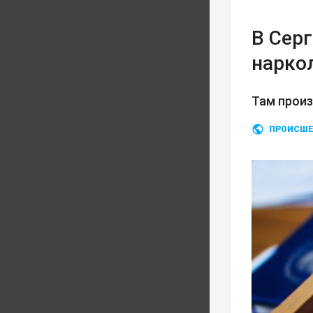
В Сер
нарко
Там прои
ПРОИСШЕ