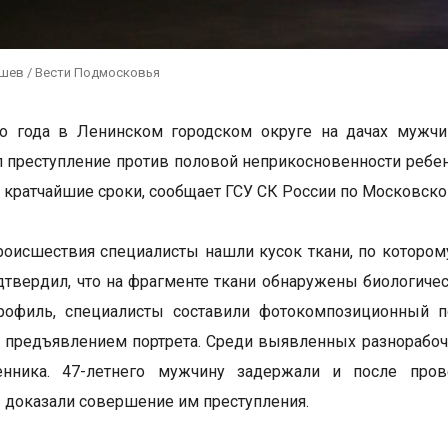
ушев / Вести Подмосковья
го года в Ленинском городском округе на дачах мужч
 преступление против половой неприкосновенности ребенк
 кратчайшие сроки, сообщает ГСУ СК России по Московской
роисшествия специалисты нашли кусок ткани, по котором
дтвердил, что на фрагменте ткани обнаружены биологиче
рофиль, специалисты составили фотокомпозиционный по
 предъявлением портрета. Среди выявленных разнорабоч
нника. 47-летнего мужчину задержали и после прове
 доказали совершение им преступления.