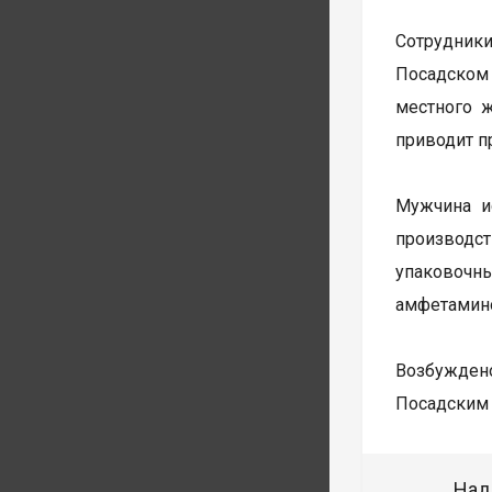
Сотрудник
Посадском
местного 
приводит п
Мужчина и
производст
упаковочн
амфетамин
Возбуждено
Посадским 
Над