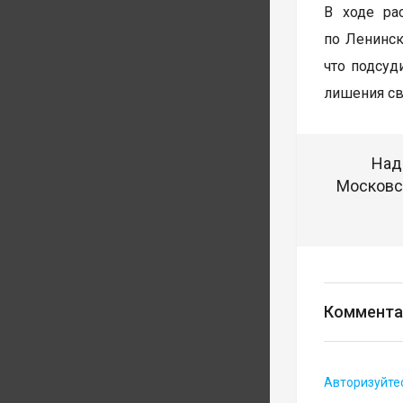
В ходе ра
по Ленинск
что подсуд
лишения св
Над
Московск
Коммента
Авторизуйте