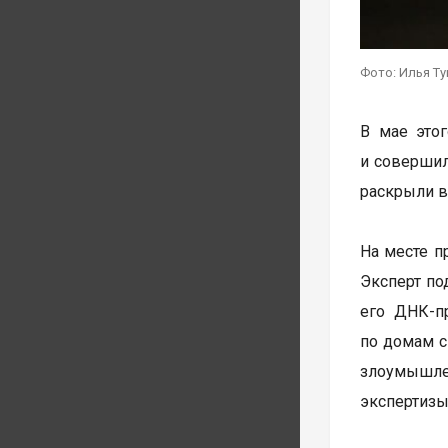
Фото: Илья Т
В мае это
и совершил
раскрыли в
На месте п
Эксперт по
его ДНК-п
по домам с
злоумышле
экспертизы