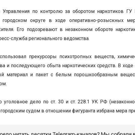
и Управления по контролю за оборотом наркотиков ГУ
 городском округе в ходе оперативно-розыскных мер
жителя. Его подозревают в незаконном обороте наркот
ресс-служба регионального ведомства.
спользовал прекурсоры психотропных веществ, химиче
ва и последующего сбыта наркотических средств. В ходе
ый материал и пакет с белым порошкообразным веществ
ом.
 уголовное дело по ст. 30 и ст. 228.1 УК РФ (незаконн
городским судом в отношении фигуранта избрана мера пре
оело читать десятки Telegram-каналов? Мы собрали