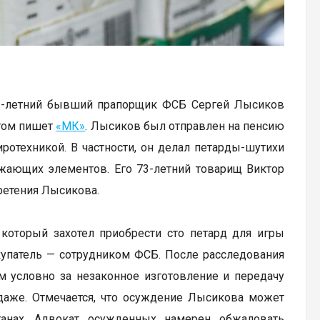
3-летний бывший прапорщик ФСБ Сергей Лысиков
этом пишет
«МК»
. Лысиков был отправлен на пенсию
ротехникой. В частности, он делал петарды-шутихи
ажающих элементов. Его 73-летний товарищ Виктор
ретения Лысикова.
который захотел приобрести сто петард для игры
окупатель — сотрудником ФСБ. После расследования
м условно за незаконное изготовление и передачу
одаже. Отмечается, что осуждение Лысикова может
анах. Адвокат осужденных намерен обжаловать