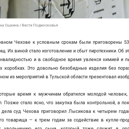
ина Ошкина / Вести Подмосковья
овном Чехове к условным срокам были приговорены 5
рищ. Их виной стало изготовление и сбыт пиротехники. Об 
инвалидностью и в свободное время увлекся химией и пи
х коробках. Это довольно безобидные изделия без пор
дном из мероприятий в Тульской области презентовал изоб
оторые время к мужчинам обратился молодой человек, 
л. Позже стало ясно, что закупка была контрольной, а п
 дела суд Чехова приговорил Лысикова к четырем года
его товарища — к трем годам за содействие в купле-пр
к увольнению его сына, который тоже служит в орг