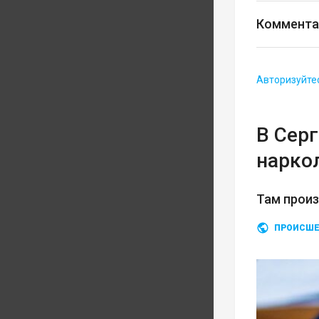
Коммента
Авторизуйте
В Сер
нарко
Там прои
ПРОИСШЕ