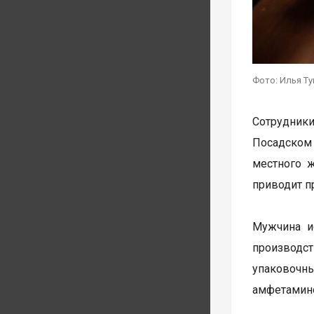
Фото: Илья Т
Сотрудник
Посадском
местного 
приводит п
Мужчина и
производст
упаковочн
амфетамин