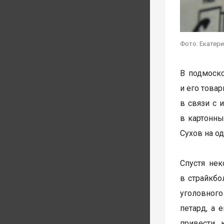
Фото: Екатер
В подмоск
и его това
в связи с 
в картонны
Сухов на о
Спустя нек
в страйкбо
уголовного
петард, а 
привести 