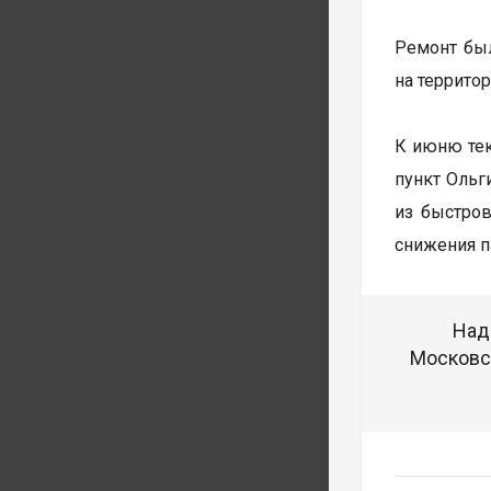
Ремонт был
на террито
К июню те
пункт Ольг
из быстров
снижения п
Над
Московск