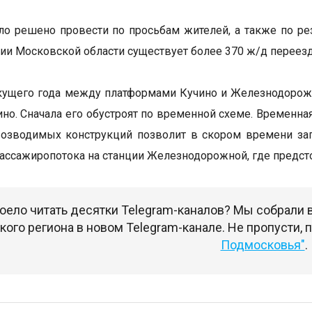
о решено провести по просьбам жителей, а также по р
рии Московской области существует более 370 ж/д переез
кущего года между платформами Кучино и Железнодоро
ино. Сначала его обустроят по временной схеме. Временна
озводимых конструкций позволит в скором времени зап
ассажиропотока на станции Железнодорожной, где предст
оело читать десятки Telegram-каналов? Мы собрали
ого региона в новом Telegram-канале. Не пропусти,
Подмосковья"
.