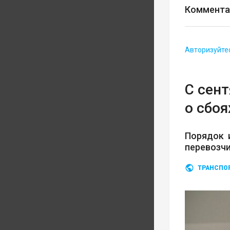
Коммента
Авторизуйте
С сен
о сбоя
Порядок 
перевозч
ТРАНСПО