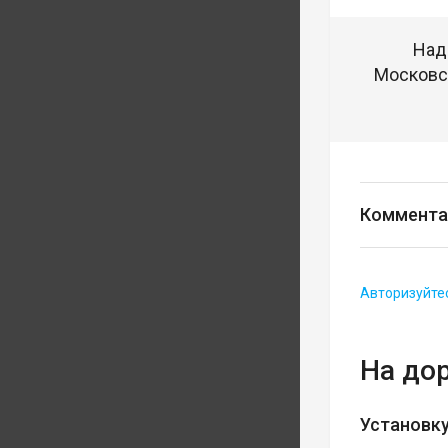
Над
Московск
Коммента
Авторизуйте
На до
Установку