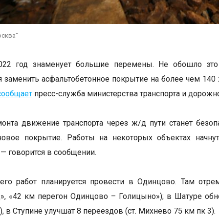
осква"
022 год знаменует большие перемены. Не обошло эт
я заменить асфальтобетонное покрытие на более чем 140 
сообщает
пресс-служба министерства транспорта и дорожн
онта движение транспорта через ж/д пути станет безоп
новое покрытие. Работы на некоторых объектах начну
, — говорится в сообщении.
его работ планируется провести в Одинцово. Там отре
», «42 км перегон Одинцово – Голицыно»); в Шатуре обн
, в Ступине улучшат 8 переездов (ст. Михнево 75 км пк 3).