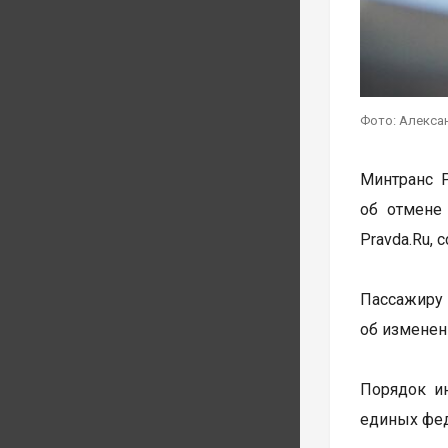
Фото: Алекса
Минтранс 
об отмене
Pravda.Ru,
Пассажиру 
об изменен
Порядок ин
единых фед