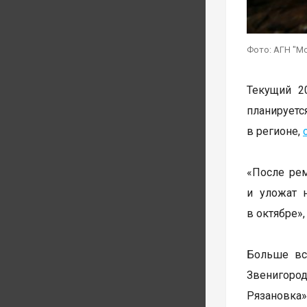
Фото: АГН "М
Текущий 2
планируетс
в регионе,
«После рем
и уложат 
в октябре»
Больше вс
Звенигород
Рязановка»)