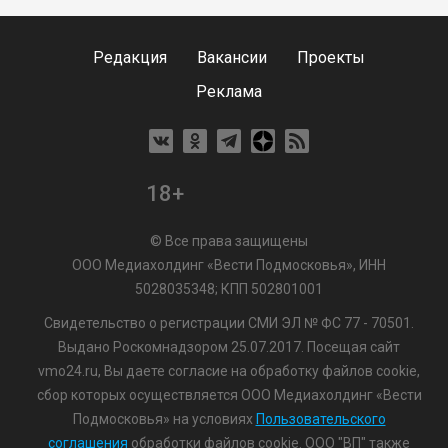
Редакция
Вакансии
Проекты
Реклама
18+
© Все права защищены
ООО Медиахолдинг «Вести Подмосковья», ИНН
5028035348; КПП 502801001
Свидетельство о регистрации СМИ ЭЛ № ФС 77 - 70501.
Выдано Роскомнадзором 25.07.2017. Посещая сайт
vmo24.ru, Вы даете согласие на обработку файлов cookie,
сбор которых осуществляется ООО Медиахолдинг «Вести
Подмосковья» на условиях
Пользовательского
соглашения
обработки файлов cookie. ООО "ВП" также