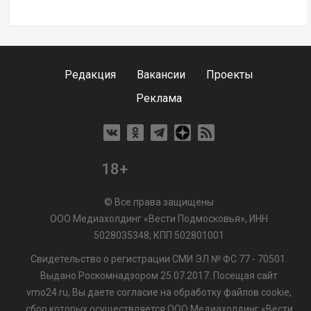
Редакция
Вакансии
Проекты
Реклама
18+
© Все права защищены
ООО Медиахолдинг «Вести Подмосковья», ИНН
5028035348; КПП 502801001
Свидетельство о регистрации СМИ ЭЛ № ФС 77 - 70501.
Выдано Роскомнадзором 25.07.2017. Посещая сайт
vmo24.ru, Вы даете согласие на обработку файлов cookie,
сбор которых осуществляется ООО Медиахолдинг «Вести