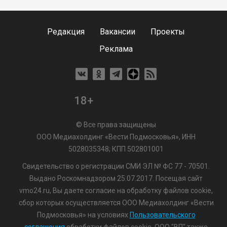
Редакция
Вакансии
Проекты
Реклама
18+
© Все права защищены
ООО Медиахолдинг «Вести Подмосковья», ИНН
5028035348; КПП 502801001
Свидетельство о регистрации СМИ ЭЛ № ФС 77 - 70501.
Выдано Роскомнадзором 25.07.2017. Посещая сайт
vmo24.ru, Вы даете согласие на обработку файлов cookie,
сбор которых осуществляется ООО Медиахолдинг «Вести
Подмосковья» на условиях
Пользовательского