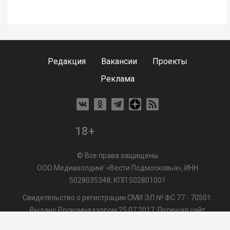
Редакция
Вакансии
Проекты
Реклама
18+
© Все права защищены
ООО Медиахолдинг «Вести Подмосковья», ИНН
5028035348; КПП 502801001
Свидетельство о регистрации СМИ ЭЛ № ФС 77 - 70501.
Выдано Роскомнадзором 25.07.2017. Посещая сайт
vmo24.ru, Вы даете согласие на обработку файлов cookie,