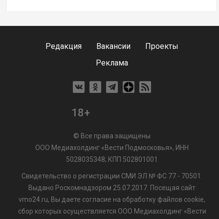
Редакция
Вакансии
Проекты
Реклама
18+
© Все права защищены
ООО Медиахолдинг «Вести Подмосковья», ИНН
5028035348; КПП 502801001
Свидетельство о регистрации СМИ ЭЛ № ФС 77 - 70501.
Выдано Роскомнадзором 25.07.2017. Посещая сайт
vmo24.ru, Вы даете согласие на обработку файлов cookie,
сбор которых осуществляется ООО Медиахолдинг «Вести