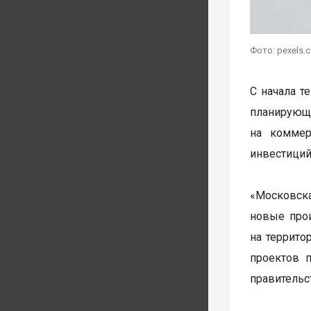
Фото: pexels.
С начала т
планирующ
на коммер
инвестиций
«Московска
новые прои
на террито
проектов 
правительс