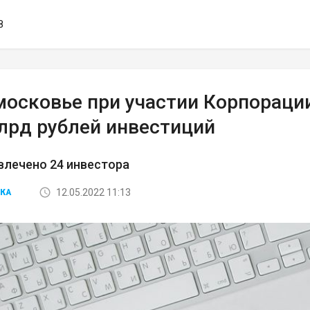
8
московье при участии Корпораци
млрд рублей инвестиций
влечено 24 инвестора
12.05.2022 11:13
КА