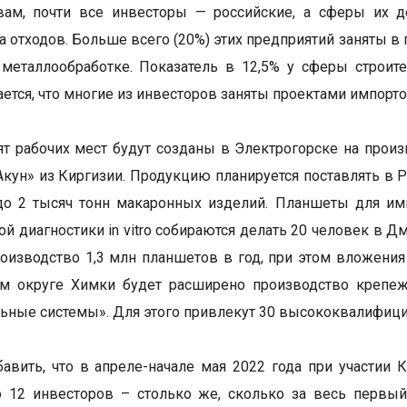
вам, почти все инвесторы — российские, а сферы их д
а отходов. Больше всего (20%) этих предприятий заняты 
металлообработке. Показатель в 12,5% у сферы строит
ется, что многие из инвесторов заняты проектами импорт
т рабочих мест будут созданы в Электрогорске на про
Акун» из Киргизии. Продукцию планируется поставлять в
 до 2 тысяч тонн макаронных изделий. Планшеты для и
ой диагностики in vitro собираются делать 20 человек в
оизводство 1,3 млн планшетов в год, при этом вложения 
ом округе Химки будет расширено производство крепе
ьные системы». Для этого привлекут 30 высококвалифиц
авить, что в апреле-начале мая 2022 года при участии 
 12 инвесторов – столько же, сколько за весь первый 