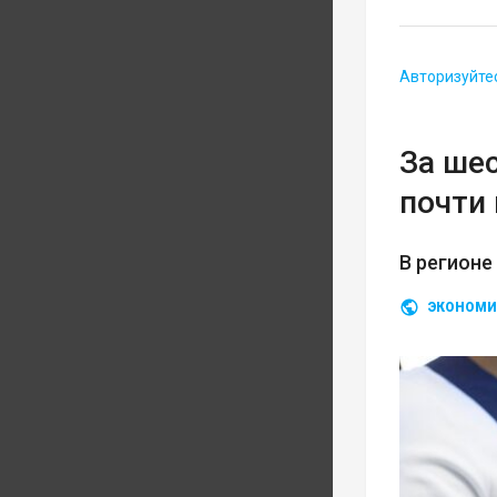
Авторизуйте
За ше
почти 
В регионе
ЭКОНОМИ