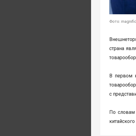
Фото: magnifi
Внешнеторг
страна явл
товарообор
В первом 
товарообо
с представ
По словам
китайского