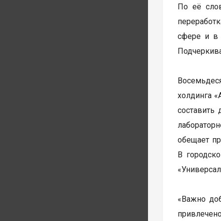
По её сло
переработк
сфере и в 
Подчеркива
Восемьдеся
холдинга «
составить
лабораторн
обещает пр
В городск
«Универсал
«Важно доб
привлечено