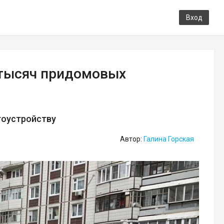
Вход
 тысяч придомовых
гоустройству
Автор:
Галина Горская