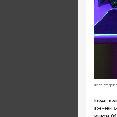
Фото: freepik
Вторая волн
времени. Б
минуты. Об