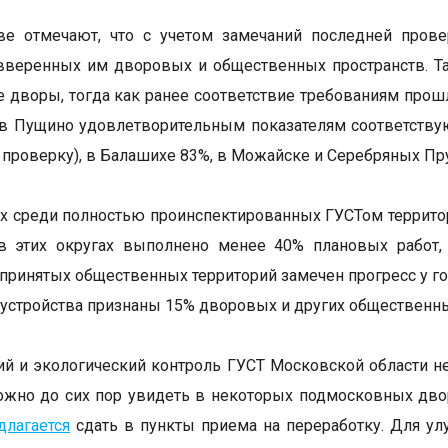
ве отмечают, что с учетом замечаний последней прове
вверенных им дворовых и общественных пространств. Та
е дворы, тогда как ранее соответствие требованиям про
в Пущино удовлетворительным показателям соответству
проверку), в Балашихе 83%, в Можайске и Серебряных Пру
х среди полностью проинспектированных ГУСТом территор
 в этих округах выполнено менее 40% плановых работ,
принятых общественных территорий замечен прогресс у г
бустройства признаны 15% дворовых и других общественн
ий и экологический контроль ГУСТ Московской области 
ожно до сих пор увидеть в некоторых подмосковных дв
длагается
сдать в пункты приема на переработку. Для у