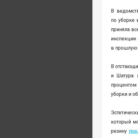
В ведомст
по уборке 
приняла вс
инспекции 
в прошлую 
В отстающи
и Шатура:
процентом 
уборки и о
Эстетическ
который м
резину
пре