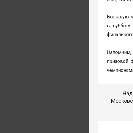
Большую ча
в субботу
финального
Напомним, 
призовой 
чемпионами
Над
Московск