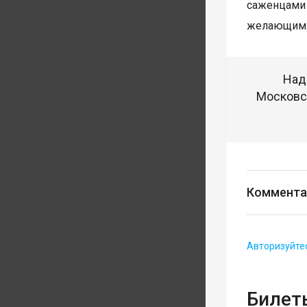
саженцами 
желающим
Над
Московск
Коммента
Авторизуйте
Билеты