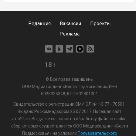
Редакция
Вакансии
Проекты
Реклама
18+
© Все права защищены
ООО Медиахолдинг «Вести Подмосковья», ИНН
5028035348; КПП 502801001
Свидетельство о регистрации СМИ ЭЛ № ФС 77 - 70501.
Выдано Роскомнадзором 25.07.2017. Посещая сайт
vmo24.ru, Вы даете согласие на обработку файлов cookie,
сбор которых осуществляется ООО Медиахолдинг «Вести
Подмосковья» на условиях
Пользовательского