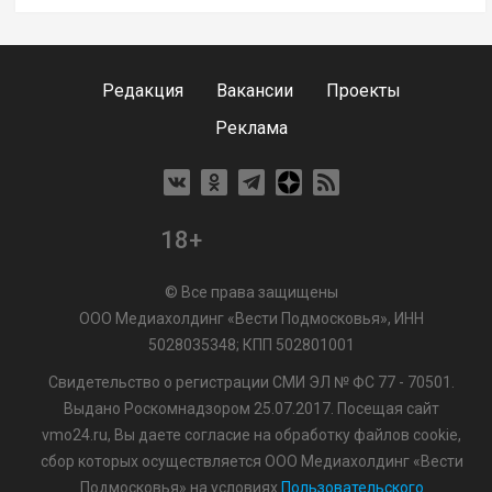
Редакция
Вакансии
Проекты
Реклама
18+
© Все права защищены
ООО Медиахолдинг «Вести Подмосковья», ИНН
5028035348; КПП 502801001
Свидетельство о регистрации СМИ ЭЛ № ФС 77 - 70501.
Выдано Роскомнадзором 25.07.2017. Посещая сайт
vmo24.ru, Вы даете согласие на обработку файлов cookie,
сбор которых осуществляется ООО Медиахолдинг «Вести
Подмосковья» на условиях
Пользовательского