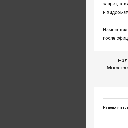
запрет, ка
и видеомат
Изменения 
после офиц
Над
Московск
Коммента