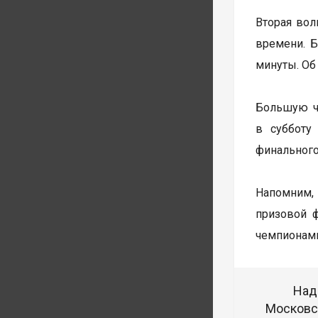
Вторая волн
времени. Б
минуты. Об
Большую ча
в субботу
финального
Напомним, 
призовой 
чемпионами
Над
Московск