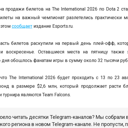
а продажи билетов на The International 2026 по Dota 2 ст
илеты на важный чемпионат разлетелись практически м
 этом
сообщает
издание Esports.ru.
сть билетов раскупили на первый день плей-офф, кото
 и воскресенье. Оставшиеся места на пятницу также 
 дня обошлось фанатам игры в сумму около 32 тысячи руб
что The International 2026 будет проходить с 13 по 23 а
фонд в размере $2,6 млн, который продолжает расти б
 турнира являются Team Falcons.
оело читать десятки Telegram-каналов? Мы собрали
ого региона в новом Telegram-канале. Не пропусти,