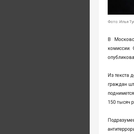
Фото: Илья Т
В Московс
комиссии.
опубликова
Из текста 
граждан шт
поднимется
150 тысяч р
Подразум
антитерро