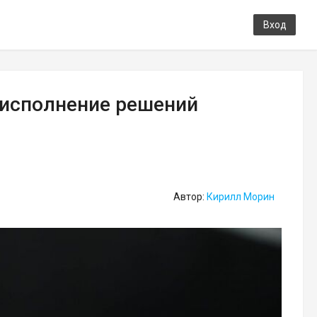
Вход
еисполнение решений
Автор:
Кирилл Морин