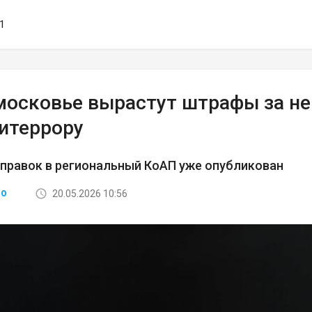
21
московье вырастут штрафы за н
титеррору
правок в региональный КоАП уже опубликован
20.05.2026 10:56
ВО