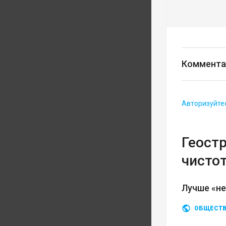
Коммента
Авторизуйте
Геост
чисто
Лучше «не
ОБЩЕСТ