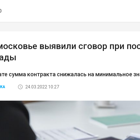
0
московье выявили сговор при по
сады
ате сумма контракта снижалась на минимальное з
24.03.2022 10:27
КА