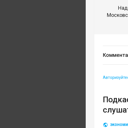
Над
Московск
Коммента
Авторизуйте
Подка
слуша
ЭКОНОМИ