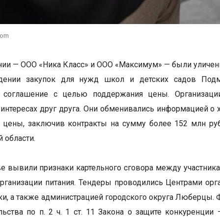
com
ии — ООО «Ника Класс» и ООО «Максимум» — были уличен
дении закупок для нужд школ и детских садов Подм
е соглашение с целью поддержания цены. Организации
 интересах друг друга. Они обменивались информацией о
 цены, заключив контракты на сумму более 152 млн ру
 области.
е вывили признаки картельного сговора между участникам
организации питания. Тендеры проводились Центрами орг
ки, а также администрацией городского округа Люберцы.
льства по п. 2 ч. 1 ст. 11 Закона о защите конкуренции