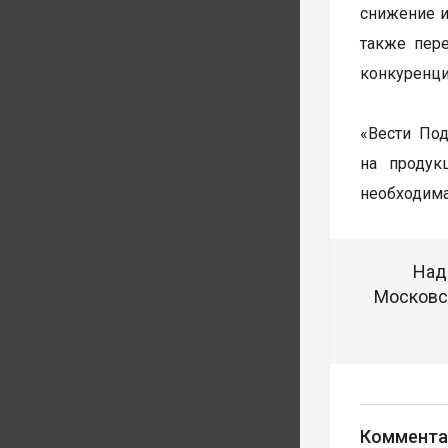
снижение и
также пер
конкуренци
«Вести По
на продук
необходима
Над
Московск
Коммента