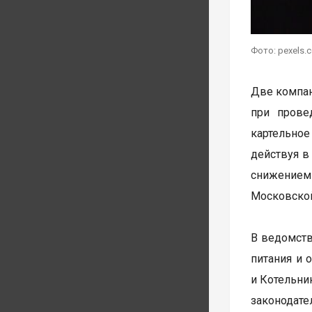
Фото: pexels.
Две компан
при прове
картельно
действуя в
снижением
Московской
В ведомств
питания и 
и Котельни
законодате