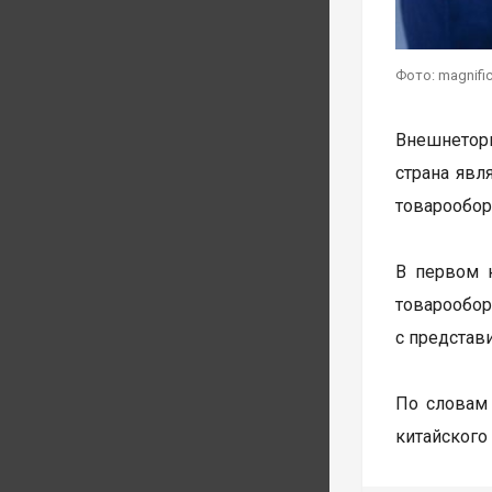
Фото: magnifi
Внешнеторг
страна явл
товарообор
В первом 
товарообо
с представ
По словам
китайского