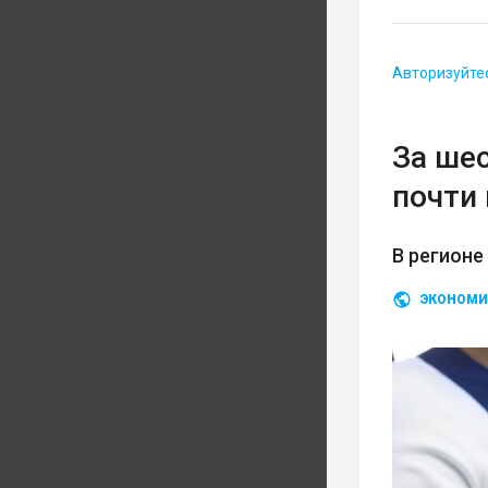
Авторизуйте
За ше
почти 
В регионе
ЭКОНОМИ