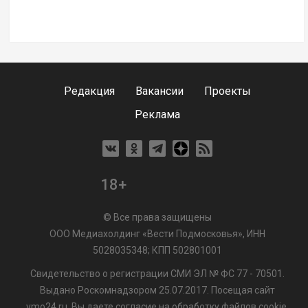
Редакция
Вакансии
Проекты
Реклама
18+
© Все права защищены
ООО Медиахолдинг «Вести Подмосковья», ИНН
5028035348; КПП 502801001
Свидетельство о регистрации СМИ ЭЛ № ФС 77 - 70501.
Выдано Роскомнадзором 25.07.2017. Посещая сайт
vmo24.ru, Вы даете согласие на обработку файлов cookie,