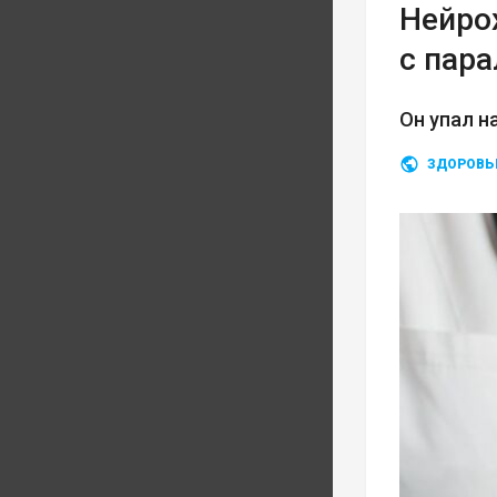
Нейро
с пар
Он упал н
ЗДОРОВЬ