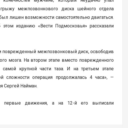
 конечностей мужчине, который неудачно упал
ю грыжу межпозвонкового диска шейного отдела
т был лишен возможности самостоятельно двигаться.
 этом изданию «Вести Подмосковья» рассказали
или поврежденный межпозвонковый диск, освободив
ного мозга. На втором этапе вместо поврежденного
 самой крупной части таза. И на третьем этапе
ей сложности операция продолжалась 4 часа», —
я Сергей Найман.
ь первые движения, а на 12-й его выписали