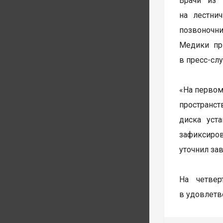
Врачи из 
на лестни
позвоночни
Медики пр
в пресс-сл
«На первом
пространст
диска уст
зафиксиро
уточнил за
На четве
в удовлетв