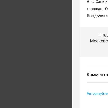
А в Санкт
горожан. 
Выздоровел
Над
Московск
Коммента
Авторизуйте