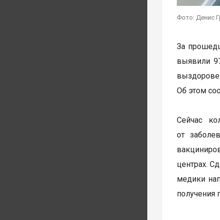
Фото: Денис Г
За прошедш
выявили 97
выздоровел
Об этом со
Сейчас ко
от заболе
вакциниро
центрах. С
медики нап
получения 