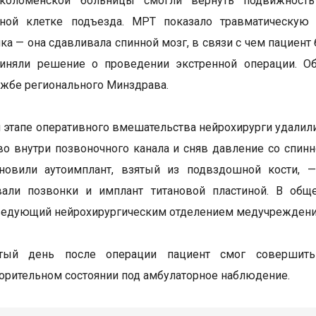
коломенской больницы смогли вернуть подвижность
чной клетке подъезда. МРТ показало травматическу
ка — она сдавливала спинной мозг, в связи с чем пациен
иняли решение о проведении экстренной операции. Об
ужбе регионального Минздрава.
 этапе оперативного вмешательства нейрохирурги удал
во внутри позвоночного канала и сняв давление со спин
ановили аутоимплант, взятый из подвздошной кости, —
вали позвонки и имплант титановой пластиной. В общ
ведующий нейрохирургическим отделением медучреждени
ртый день после операции пациент смог совершит
орительном состоянии под амбулаторное наблюдение.