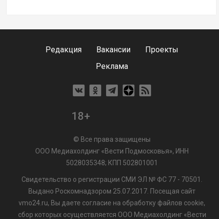
Редакция
Вакансии
Проекты
Реклама
18+
© Все права защищены
ООО Медиахолдинг «Вести Подмосковья», ИНН
5028035348; КПП 502801001
Свидетельство о регистрации СМИ ЭЛ № ФС 77 - 70501.
Выдано Роскомнадзором 25.07.2017. Посещая сайт
vmo24.ru, Вы даете согласие на обработку файлов cookie,
сбор которых осуществляется ООО Медиахолдинг «Вести