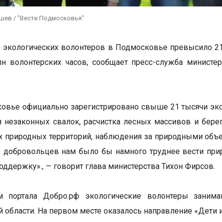
ушев / "Вести Подмосковья"
 экологических волонтеров в Подмосковье превысило 21 
н волонтерских часов, сообщает пресс-служба министе
овье официально зарегистрировано свыше 21 тысячи эко
 незаконных свалок, расчистка лесных массивов и бере
 природных территорий, наблюдения за природными объе
з добровольцев нам было бы намного труднее вести при
оддержку»., — говорит глава министерства Тихон Фирсов.
 портала Добро.рф экологические волонтеры заним
 области. На первом месте оказалось направление «Дети и