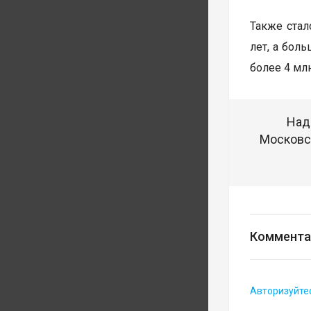
Также стал
лет, а бол
более 4 мл
Над
Московск
Коммента
Авторизуйте