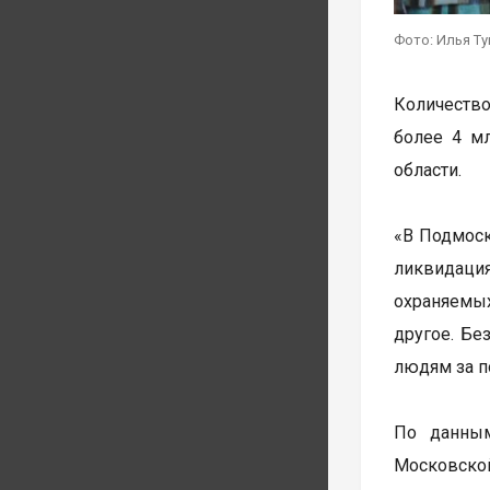
Фото: Илья Т
Количество
более 4 мл
области.
«В Подмоск
ликвидация
охраняемых
другое. Бе
людям за п
По данным
Московской