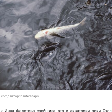
c.com/ автор: bantersnaps
к Инна Федотова сообщила, что в акватории реки Сход