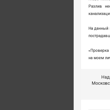
Разлив не
канализаци
На данный 
пострадавш
«Проверка
на моем ли
Над
Московск