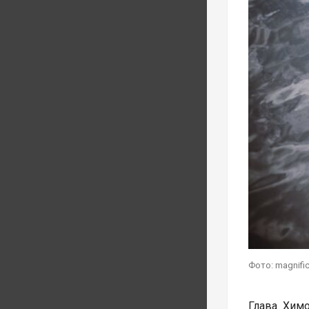
Фото: magnifi
Глава Химо