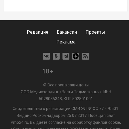
Редакция
Вакансии
Проекты
Реклама
18+
© Все права защищены
ООО Медиахолдинг «Вести Подмосковья», ИНН
5028035348; КПП 502801001
Свидетельство о регистрации СМИ ЭЛ № ФС 77 - 70501.
Выдано Роскомнадзором 25.07.2017. Посещая сайт
vmo24.ru, Вы даете согласие на обработку файлов cookie,