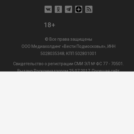
18+
© Все права защищены
ООО Медиахолдинг «Вести Подмосковья», ИНН
5028035348; КПП 502801001
Свидетельство о регистрации СМИ ЭЛ № ФС 77 - 70501.
Выдано Роскомнадзором 25.07.2017. Посещая сайт
vmo24.ru, Вы даете согласие на обработку файлов cookie,
сбор которых осуществляется ООО Медиахолдинг «Вести
Подмосковья» на условиях
Пользовательского
соглашения
обработки файлов cookie. ООО "ВП" также
может использовать указанные данные для их
последующей обработки системами Яндекс.Метрика и
др., которая осуществляется с целью функционирования
сайта vmo24.ru.