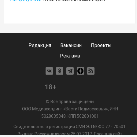
Редакция
Вакансии
Проекты
Реклама
18+
© Все права защищены
ООО Медиахолдинг «Вести Подмосковья», ИНН
5028035348; КПП 502801001
Свидетельство о регистрации СМИ ЭЛ № ФС 77 - 70501.
Выдано Роскомнадзором 25.07.2017. Посещая сайт