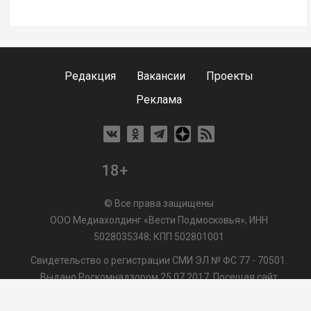
Редакция
Вакансии
Проекты
Реклама
18+
© Все права защищены
ООО Медиахолдинг «Вести Подмосковья», ИНН
5028035348; КПП 502801001
Свидетельство о регистрации СМИ ЭЛ № ФС 77 - 70501.
Выдано Роскомнадзором 25.07.2017. Посещая сайт
vmo24.ru, Вы даете согласие на обработку файлов cookie,
сбор которых осуществляется ООО Медиахолдинг «Вести