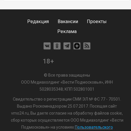
Редакция
Вакансии
Проекты
Реклама
18+
© Все права защищены
ООО Медиахолдинг «Вести Подмосковья», ИНН
5028035348; КПП 502801001
Свидетельство о регистрации СМИ ЭЛ № ФС 77 - 70501.
Выдано Роскомнадзором 25.07.2017. Посещая сайт
vmo24.ru, Вы даете согласие на обработку файлов cookie,
сбор которых осуществляется ООО Медиахолдинг «Вести
Подмосковья» на условиях
Пользовательского