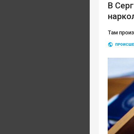
В Сер
нарко
Там прои
ПРОИСШЕ