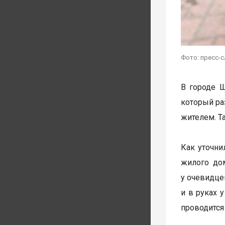
Фото: пресс-
В городе 
который ра
жителем. Т
Как уточни
жилого до
у очевидце
и в руках 
проводится