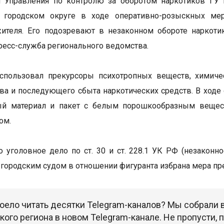
и Управления по контролю за оборотом наркотиков ГУ
 городском округе в ходе оперативно-розыскных мер
жителя. Его подозревают в незаконном обороте наркот
ресс-служба регионального ведомства.
спользовал прекурсоры психотропных веществ, химиче
ва и последующего сбыта наркотических средств. В ходе
ый материал и пакет с белым порошкообразным веществ
ом.
 уголовное дело по ст. 30 и ст. 228.1 УК РФ (незаконн
городским судом в отношении фигуранта избрана мера пре
оело читать десятки Telegram-каналов? Мы собрали
ого региона в новом Telegram-канале. Не пропусти,