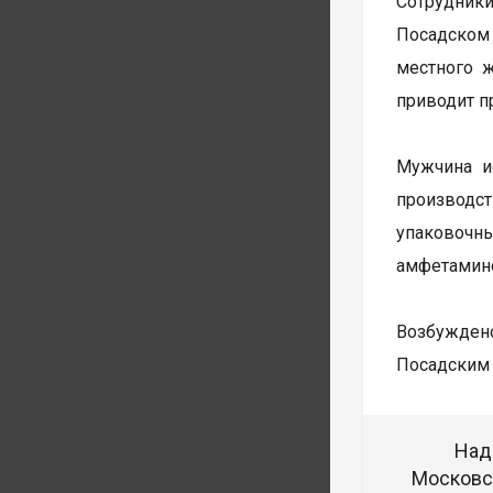
Сотрудник
Посадском
местного 
приводит п
Мужчина и
производст
упаковочн
амфетамин
Возбуждено
Посадским 
Над
Московск