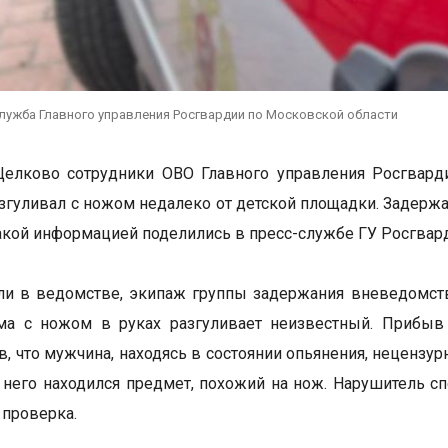
служба Главного управления Росгвардии по Московской области
Щелково сотрудники ОВО Главного управления Росгвард
згуливал с ножом недалеко от детской площадки. Задерж
акой информацией поделились в пресс-службе ГУ Росгвар
ли в ведомстве, экипаж группы задержания вневедомст
ма с ножом в руках разгуливает неизвестный. Прибыв
в, что мужчина, находясь в состоянии опьянения, неценз
у него находился предмет, похожий на нож. Нарушитель с
 проверка.