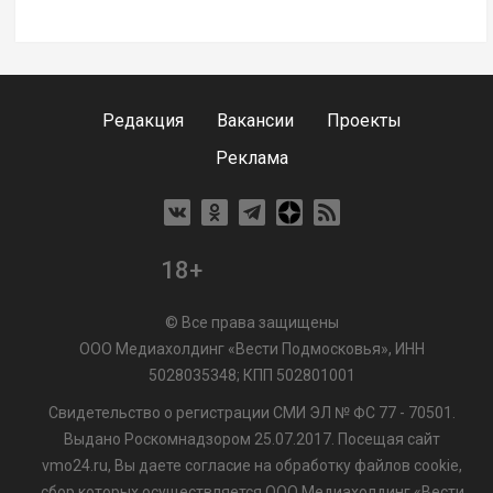
Редакция
Вакансии
Проекты
Реклама
18+
© Все права защищены
ООО Медиахолдинг «Вести Подмосковья», ИНН
5028035348; КПП 502801001
Свидетельство о регистрации СМИ ЭЛ № ФС 77 - 70501.
Выдано Роскомнадзором 25.07.2017. Посещая сайт
vmo24.ru, Вы даете согласие на обработку файлов cookie,
сбор которых осуществляется ООО Медиахолдинг «Вести