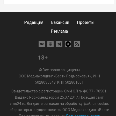
Редакция
Вакансии
Проекты
Реклама
18+
© Все права защищены
ООО Медиахолдинг «Вести Подмосковья», ИНН
5028035348; КПП 502801001
Свидетельство о регистрации СМИ ЭЛ № ФС 77 - 70501.
Выдано Роскомнадзором 25.07.2017. Посещая сайт
vmo24.ru, Вы даете согласие на обработку файлов cookie,
сбор которых осуществляется ООО Медиахолдинг «Вести