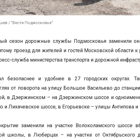
ушев / "Вести Подмосковья"
ный сезон дорожные службы Подмосковья заменили окол
этому проезд для жителей и гостей Московской области к
ресс-служба министерства транспорта и дорожной инфраст
ал безопаснее и удобнее в 27 городских округах. Т
глях от поворота на улицу Большое Васильево до станции
й, в Дзержинском – на Дзержинском шоссе и одноименн
 и Лихачевское шоссе, в Егорьевске – улицы Антипова и 1
окрытие заменили на участке Волоколамского шоссе в
ой школы, в Люберцах – на участке от Октябрьского 