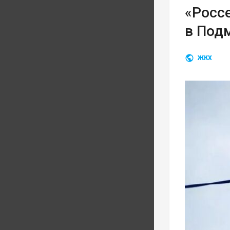
«Росс
в Под
ЖКХ