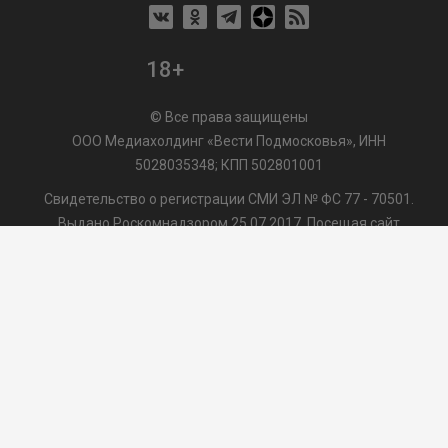
18+
© Все права защищены
ООО Медиахолдинг «Вести Подмосковья», ИНН
5028035348; КПП 502801001
Свидетельство о регистрации СМИ ЭЛ № ФС 77 - 70501.
Выдано Роскомнадзором 25.07.2017. Посещая сайт
vmo24.ru, Вы даете согласие на обработку файлов cookie,
сбор которых осуществляется ООО Медиахолдинг «Вести
Подмосковья» на условиях
Пользовательского
соглашения
обработки файлов cookie. ООО "ВП" также
может использовать указанные данные для их
последующей обработки системами Яндекс.Метрика и
др., которая осуществляется с целью функционирования
сайта vmo24.ru.
/var/www/www-root/data/www/vmo24.ru/template_footer.php