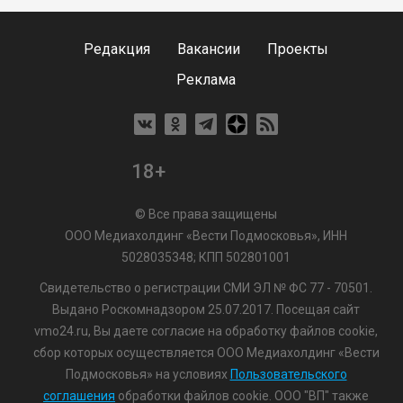
Редакция
Вакансии
Проекты
Реклама
18+
© Все права защищены
ООО Медиахолдинг «Вести Подмосковья», ИНН
5028035348; КПП 502801001
Свидетельство о регистрации СМИ ЭЛ № ФС 77 - 70501.
Выдано Роскомнадзором 25.07.2017. Посещая сайт
vmo24.ru, Вы даете согласие на обработку файлов cookie,
сбор которых осуществляется ООО Медиахолдинг «Вести
Подмосковья» на условиях
Пользовательского
соглашения
обработки файлов cookie. ООО "ВП" также