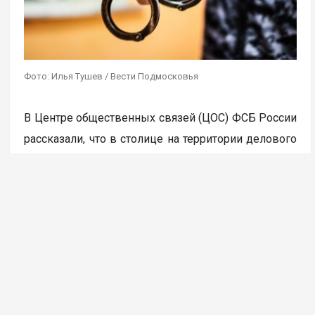
Фото: Илья Тушев / Вести Подмосковья
В Центре общественных связей (ЦОС) ФСБ России
рассказали, что в столице на территории делового
центра «Москва сити» была пресечена работа
девяти координируемых из-за границы каналов
вывода средств за рубеж с использованием
криптовалюты. В результате задержано более 20
человек, которые работали
в незарегистрированных пунктах обмена
криптовалюты, передает ТАСС.