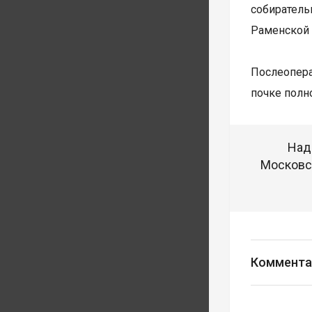
собиратель
Раменской 
Послеопера
почке полн
Над
Московск
Коммента