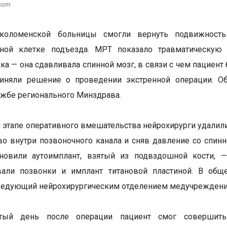
.com
коломенской больницы смогли вернуть подвижность
чной клетке подъезда. МРТ показало травматическу
ка — она сдавливала спинной мозг, в связи с чем пациен
иняли решение о проведении экстренной операции. Об
ужбе регионального Минздрава.
 этапе оперативного вмешательства нейрохирурги удал
во внутри позвоночного канала и сняв давление со спин
ановили аутоимплант, взятый из подвздошной кости, —
вали позвонки и имплант титановой пластиной. В общ
ведующий нейрохирургическим отделением медучреждени
ртый день после операции пациент смог совершит