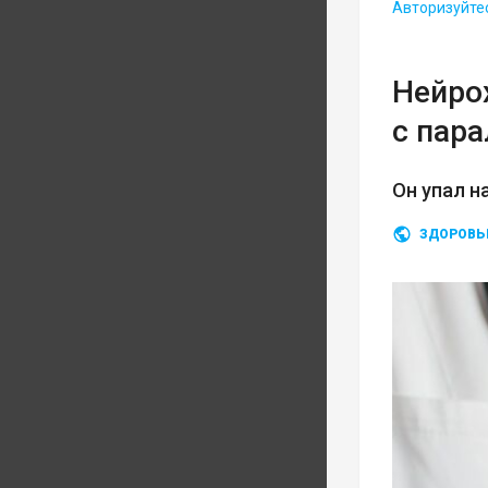
Авторизуйте
Нейро
с пар
Он упал н
ЗДОРОВЬ