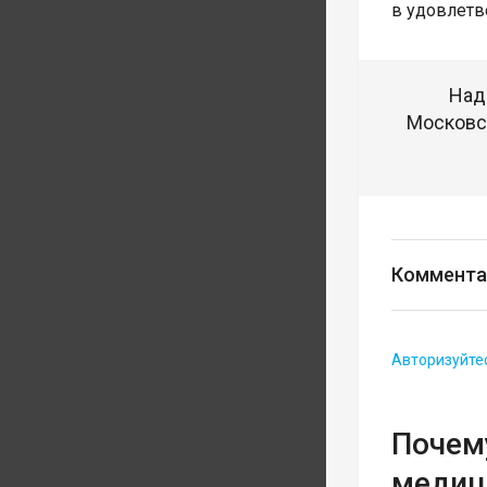
в удовлетв
Над
Московск
Коммента
Авторизуйте
Почему
медиц