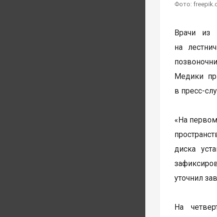
Фото: freepik
Врачи из 
на лестни
позвоночни
Медики пр
в пресс-сл
«На первом
пространст
диска уст
зафиксиро
уточнил за
На четве