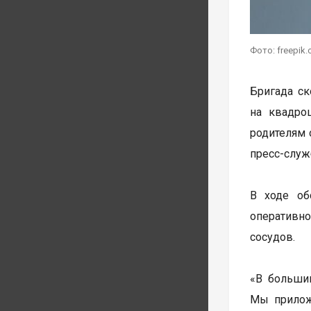
Фото: freepik
Бригада ск
на квадро
родителям 
пресс-служ
В ходе об
оперативн
сосудов.
«В большин
Мы прилож