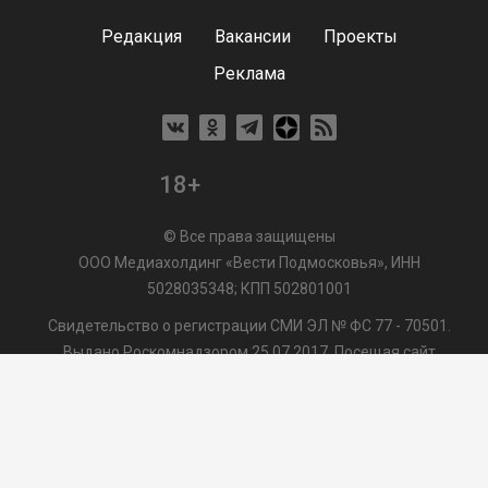
Редакция
Вакансии
Проекты
Реклама
18+
© Все права защищены
ООО Медиахолдинг «Вести Подмосковья», ИНН
5028035348; КПП 502801001
Свидетельство о регистрации СМИ ЭЛ № ФС 77 - 70501.
Выдано Роскомнадзором 25.07.2017. Посещая сайт
vmo24.ru, Вы даете согласие на обработку файлов cookie,
сбор которых осуществляется ООО Медиахолдинг «Вести
Подмосковья» на условиях
Пользовательского
соглашения
обработки файлов cookie. ООО "ВП" также
может использовать указанные данные для их