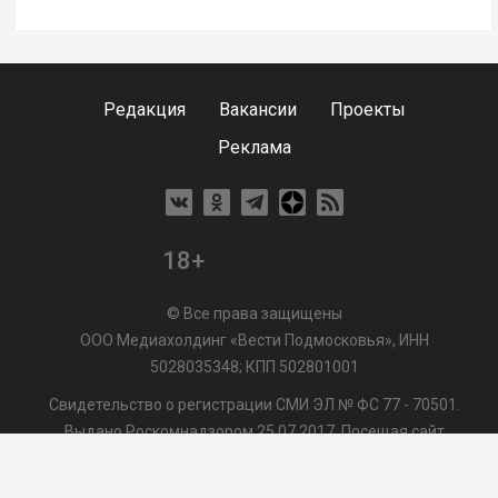
Редакция
Вакансии
Проекты
Реклама
18+
© Все права защищены
ООО Медиахолдинг «Вести Подмосковья», ИНН
5028035348; КПП 502801001
Свидетельство о регистрации СМИ ЭЛ № ФС 77 - 70501.
Выдано Роскомнадзором 25.07.2017. Посещая сайт
vmo24.ru, Вы даете согласие на обработку файлов cookie,
сбор которых осуществляется ООО Медиахолдинг «Вести