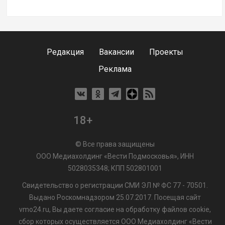
Редакция
Вакансии
Проекты
Реклама
18+
© Все права защищены
ООО Медиахолдинг «Вести Подмосковья», ИНН
5028035348; КПП 502801001
Свидетельство о регистрации СМИ ЭЛ № ФС 77 - 70501.
Выдано Роскомнадзором 25.07.2017. Посещая сайт
vmo24.ru, Вы даете согласие на обработку файлов cookie,
сбор которых осуществляется ООО Медиахолдинг «Вести