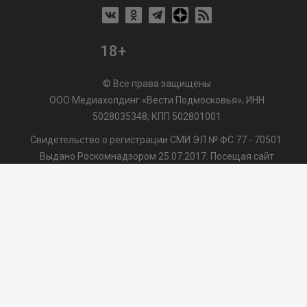
18+
© Все права защищены
ООО Медиахолдинг «Вести Подмосковья», ИНН
5028035348; КПП 502801001
Свидетельство о регистрации СМИ ЭЛ № ФС 77 - 70501.
Выдано Роскомнадзором 25.07.2017. Посещая сайт
vmo24.ru, Вы даете согласие на обработку файлов cookie,
сбор которых осуществляется ООО Медиахолдинг «Вести
Подмосковья» на условиях
Пользовательского
соглашения
обработки файлов cookie. ООО "ВП" также
может использовать указанные данные для их
последующей обработки системами Яндекс.Метрика и
др., которая осуществляется с целью функционирования
сайта vmo24.ru.