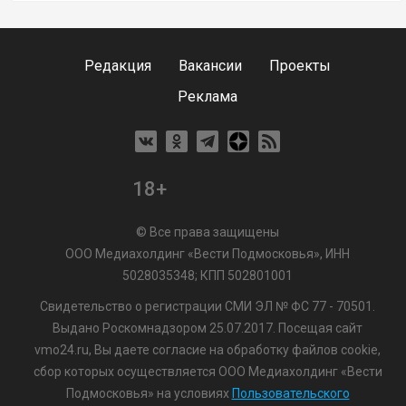
Редакция
Вакансии
Проекты
Реклама
18+
© Все права защищены
ООО Медиахолдинг «Вести Подмосковья», ИНН
5028035348; КПП 502801001
Свидетельство о регистрации СМИ ЭЛ № ФС 77 - 70501.
Выдано Роскомнадзором 25.07.2017. Посещая сайт
vmo24.ru, Вы даете согласие на обработку файлов cookie,
сбор которых осуществляется ООО Медиахолдинг «Вести
Подмосковья» на условиях
Пользовательского