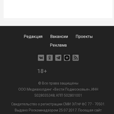
Редакция
Вакансии
Проекты
Реклама
18+
© Все права защищены
ООО Медиахолдинг «Вести Подмосковья», ИНН
5028035348; КПП 502801001
Свидетельство о регистрации СМИ ЭЛ № ФС 77 - 70501.
Выдано Роскомнадзором 25.07.2017. Посещая сайт