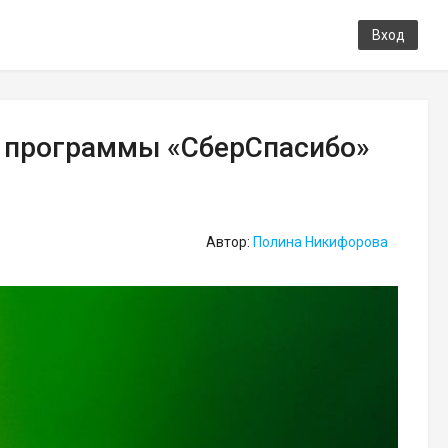
Вход
я программы «СберСпасибо»
Автор:
Полина Никифорова