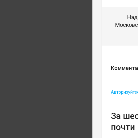
Над
Московск
Коммента
Авторизуйте
За ше
почти 