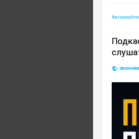
Авторизуйте
Подка
слуша
ЭКОНОМИ