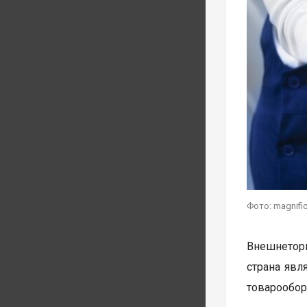
Фото: magnifi
Внешнеторг
страна явл
товарообор