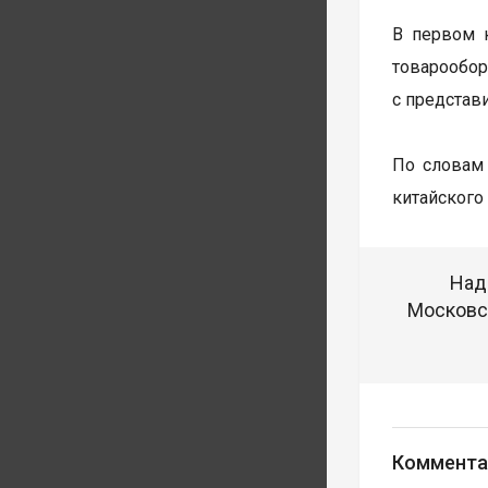
В первом 
товарообо
с представ
По словам
китайского
Над
Московск
Коммента