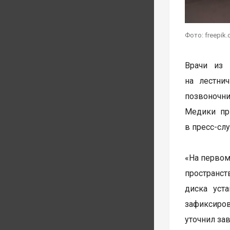
Фото: freepik
Врачи из 
на лестни
позвоночни
Медики пр
в пресс-сл
«На первом
пространст
диска уст
зафиксиро
уточнил за