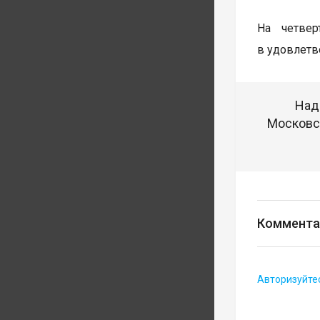
На четве
в удовлетв
Над
Московск
Коммента
Авторизуйте