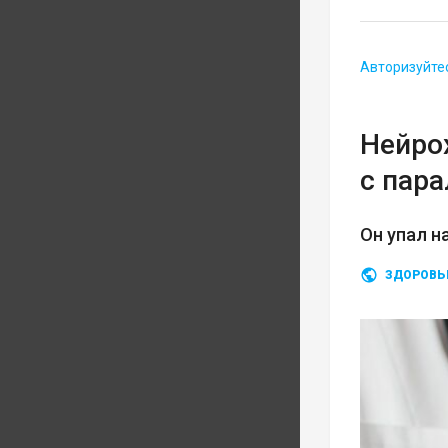
Авторизуйте
Нейро
с пар
Он упал н
ЗДОРОВЬ