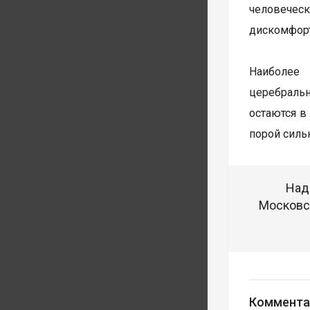
человеческ
дискомфорт
Наиболее 
церебральн
остаются в
порой силь
Над
Московск
Коммента