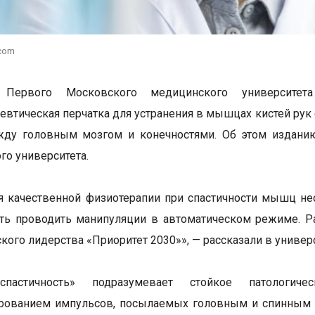
.com
 Первого Московского медицинского университет
евтическая перчатка для устранения в мышцах кистей ру
жду головным мозгом и конечностями. Об этом издани
го университета.
я качественной физиотерапии при спастичности мышц не
ь проводить манипуляции в автоматическом режиме. Ра
кого лидерства «Приоритет 2030»», — рассказали в универс
спастичность» подразумевает стойкое патологи
рованием импульсов, посылаемых головным и спинным м