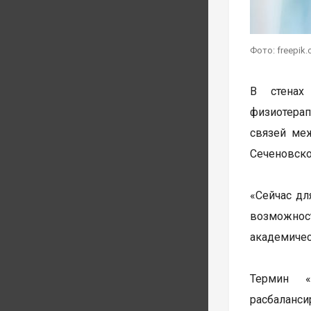
Фото: freepik
В стенах
физиотерап
связей ме
Сеченовско
«Сейчас дл
возможност
академичес
Термин «
расбаланси