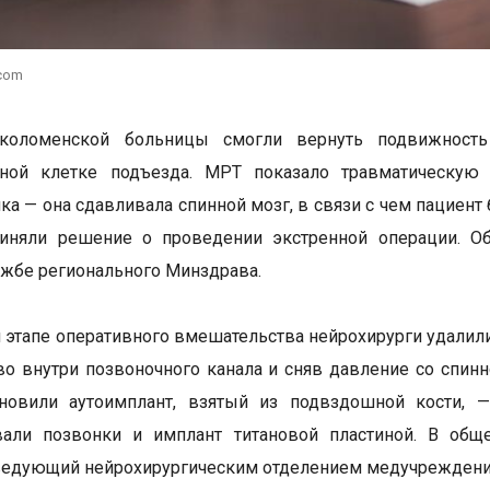
.com
коломенской больницы смогли вернуть подвижность
чной клетке подъезда. МРТ показало травматическу
ка — она сдавливала спинной мозг, в связи с чем пациен
иняли решение о проведении экстренной операции. Об
ужбе регионального Минздрава.
 этапе оперативного вмешательства нейрохирурги удал
во внутри позвоночного канала и сняв давление со спин
ановили аутоимплант, взятый из подвздошной кости, —
вали позвонки и имплант титановой пластиной. В общ
ведующий нейрохирургическим отделением медучреждени