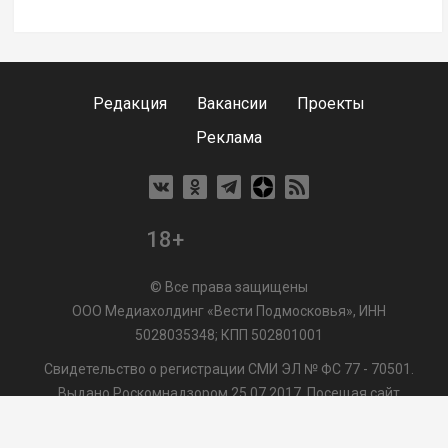
Редакция
Вакансии
Проекты
Реклама
18+
© Все права защищены
ООО Медиахолдинг «Вести Подмосковья», ИНН
5028035348; КПП 502801001
Свидетельство о регистрации СМИ ЭЛ № ФС 77 - 70501.
Выдано Роскомнадзором 25.07.2017. Посещая сайт
vmo24.ru, Вы даете согласие на обработку файлов cookie,
сбор которых осуществляется ООО Медиахолдинг «Вести