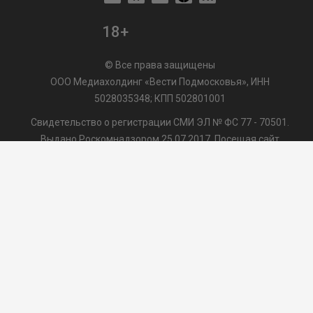
18+
© Все права защищены
ООО Медиахолдинг «Вести Подмосковья», ИНН
5028035348; КПП 502801001
Свидетельство о регистрации СМИ ЭЛ № ФС 77 - 70501.
Выдано Роскомнадзором 25.07.2017. Посещая сайт
vmo24.ru, Вы даете согласие на обработку файлов cookie,
сбор которых осуществляется ООО Медиахолдинг «Вести
Подмосковья» на условиях
Пользовательского
соглашения
обработки файлов cookie. ООО "ВП" также
может использовать указанные данные для их
последующей обработки системами Яндекс.Метрика и
др., которая осуществляется с целью функционирования
сайта vmo24.ru.
/var/www/www-root/data/www/vmo24.ru/template_footer.php