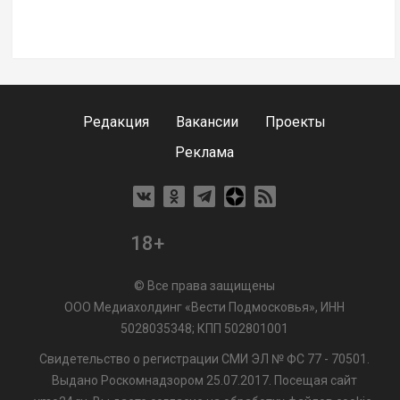
Редакция
Вакансии
Проекты
Реклама
18+
© Все права защищены
ООО Медиахолдинг «Вести Подмосковья», ИНН
5028035348; КПП 502801001
Свидетельство о регистрации СМИ ЭЛ № ФС 77 - 70501.
Выдано Роскомнадзором 25.07.2017. Посещая сайт