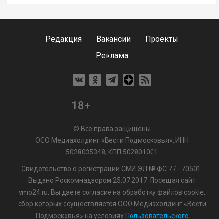
Редакция
Вакансии
Проекты
Реклама
18+
© Все права защищены
ООО Медиахолдинг «Вести Подмосковья», ИНН
5028035348; КПП 502801001
Свидетельство о регистрации СМИ ЭЛ № ФС 77 - 70501.
Выдано Роскомнадзором 25.07.2017. Посещая сайт
vmo24.ru, Вы даете согласие на обработку файлов cookie,
сбор которых осуществляется ООО Медиахолдинг «Вести
Подмосковья» на условиях
Пользовательского