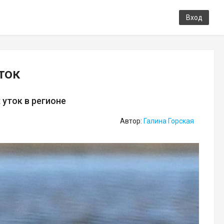
Вход
ток
 уток в регионе
Автор:
Галина Горская