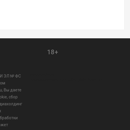
18+
/var/www/www-
МИ ЭЛ № ФС
root/data/www/vmo24.ru/template_footer.php
ром
u, Вы даете
kie, сбор
диахолдинг
х
бработки
ожет