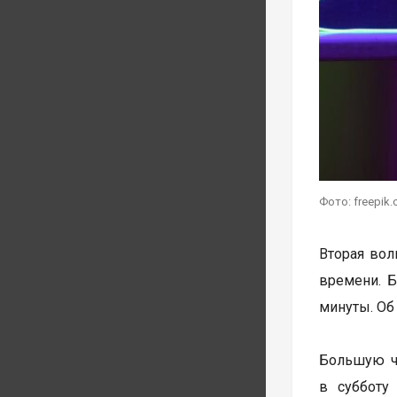
Фото: freepik
Вторая волн
времени. Б
минуты. Об
Большую ча
в субботу