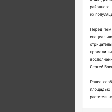
районного
их популяц
Перед тем
специальн
отрицатель
провели в
восполнен
Сергей Вос
Ранее сооб
площадью 
растительн