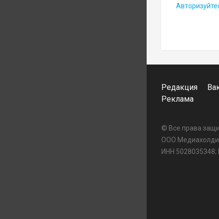
Авторизуйте
Редакция
Ва
Реклама
© Все права за
ООО Медиахолдин
ИНН 5028035348;