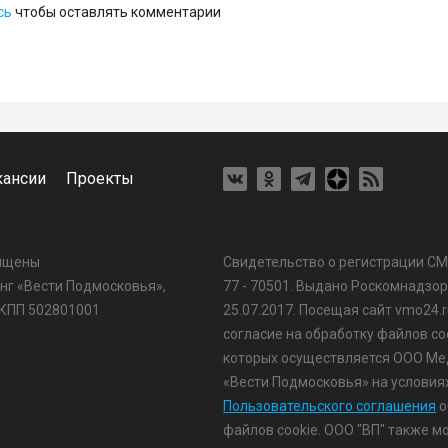
сь
чтобы оставлять комментарии
кансии
Проекты
щищены
Свидетельство о регистрации С
г «Вести Подмосковья»,
77 - 70501. Выдано Роскомнадзо
 КПП 502801001
25.07.2017. Посещая сайт vmo24.r
согласие на обработку файлов coo
которых осуществляется ООО Ме
«Вести Подмосковья» на условия
Пользовательского соглашения
о
файлов cookie. ООО "ВП" также м