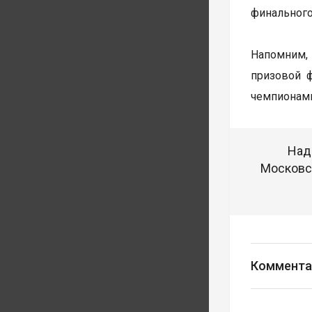
финального
Напомним, 
призовой 
чемпионами
Над
Московск
Коммента