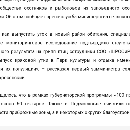
 общества охотников и рыболовов из заповедного охот
ии. Об этом сообщает пресс-служба министерства сельског
 как выпустить уток в новый район обитания, специал
ое мониторинговое исследование подтвердило отсутств
ного результата на грипп птиц сотрудники СОО «ШРООи
ыпуск кряковой утки в Парк культуры и отдыха имени 
ия их популяции», – рассказал первый замминистра се
кресенский.
щалось, что в рамках губернаторской программы «100 п
около 60 гектаров. Также в Подмосковье очистили от
ости прибрежные зоны, а в некоторых округах благоустро